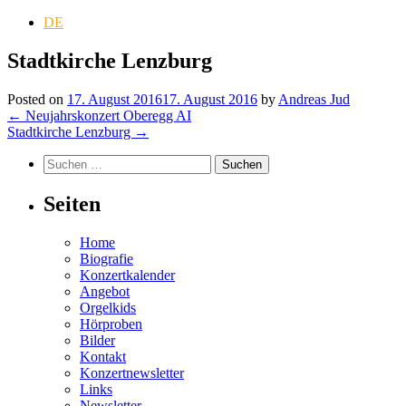
DE
Stadtkirche Lenzburg
Posted on
17. August 2016
17. August 2016
by
Andreas Jud
Post
←
Neujahrskonzert Oberegg AI
Stadtkirche Lenzburg
→
navigation
Suchen
nach:
Seiten
Home
Biografie
Konzertkalender
Angebot
Orgelkids
Hörproben
Bilder
Kontakt
Konzertnewsletter
Links
Newsletter