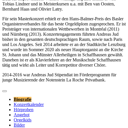
Tobias Lindner und in Meisterkursen u.a. mit Ben van Oosten,
Bernhard Haas und Olivier Latry.
Für sein Masterkonzert erhielt er den Hans-Balmer-Preis des Basler
Organistenverbandes für das beste Orgeldiplom zugesprochen. Er ist
Preisträger von internationalen Wettbewerben in Montréal (2011)
und Nürnberg (2013). Konzertengagements führten Andreas Jud
bisher in den gesamten deutschsprachigen Raum, sowie nach Paris
und Los Angeles. Seit 2014 arbeitete er an der Stadtkirche Lenzburg
und wurde im Sommer 2020 als neuer Hauptorganist an die Kirche
St. Johann und das Münster Allerheiligen in Schaffhausen gewählt.
Daneben ist er als Klavierlehrer an der Musikschule Schaffhausen
tätig und wirkt als Leiter und Korrepetitor diverser Chöre.
2014-2016 war Andreas Jud Stipendiat im Förderprogramm für
junge Musizierende der Notenstein La Roche Privatbank.
Biografie
Konzertkalender
Hörproben
Angebot
Orgelkids
Bilder