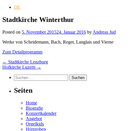
DE
Stadtkirche Winterthur
Posted on
5. November 2015
24. Januar 2016
by
Andreas Jud
Werke von Scheidemann, Bach, Reger, Langlais und Vierne
Zum Detailprogramm
Post
←
Stadtkirche Lenzburg
Hofkirche Luzern
→
navigation
Suchen
nach:
Seiten
Home
Biografie
Konzertkalender
Angebot
Orgelkids
Hörproben