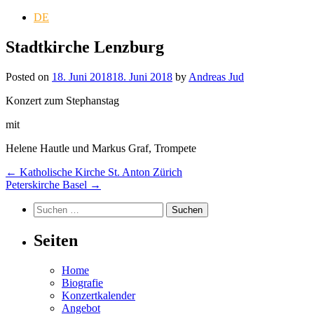
DE
Stadtkirche Lenzburg
Posted on
18. Juni 2018
18. Juni 2018
by
Andreas Jud
Konzert zum Stephanstag
mit
Helene Hautle und Markus Graf, Trompete
Post
←
Katholische Kirche St. Anton Zürich
Peterskirche Basel
→
navigation
Suchen
nach:
Seiten
Home
Biografie
Konzertkalender
Angebot