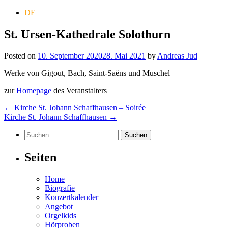
DE
St. Ursen-Kathedrale Solothurn
Posted on
10. September 2020
28. Mai 2021
by
Andreas Jud
Werke von Gigout, Bach, Saint-Saëns und Muschel
zur
Homepage
des Veranstalters
Post
←
Kirche St. Johann Schaffhausen – Soirée
Kirche St. Johann Schaffhausen
→
navigation
Suchen
nach:
Seiten
Home
Biografie
Konzertkalender
Angebot
Orgelkids
Hörproben