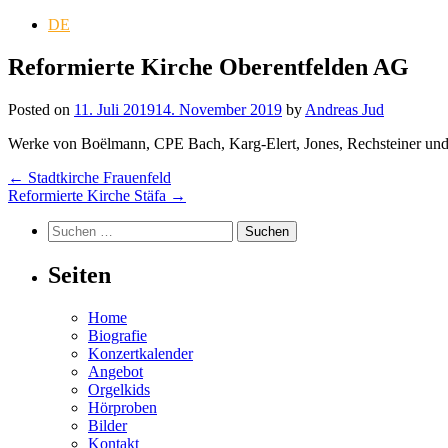
DE
Reformierte Kirche Oberentfelden AG
Posted on
11. Juli 2019
14. November 2019
by
Andreas Jud
Werke von Boëlmann, CPE Bach, Karg-Elert, Jones, Rechsteiner un
Post
←
Stadtkirche Frauenfeld
Reformierte Kirche Stäfa
→
navigation
Suchen
nach:
Seiten
Home
Biografie
Konzertkalender
Angebot
Orgelkids
Hörproben
Bilder
Kontakt