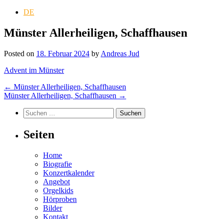
DE
Münster Allerheiligen, Schaffhausen
Posted on
18. Februar 2024
by
Andreas Jud
Advent im Münster
Post
←
Münster Allerheiligen, Schaffhausen
Münster Allerheiligen, Schaffhausen
→
navigation
Suchen
nach:
Seiten
Home
Biografie
Konzertkalender
Angebot
Orgelkids
Hörproben
Bilder
Kontakt