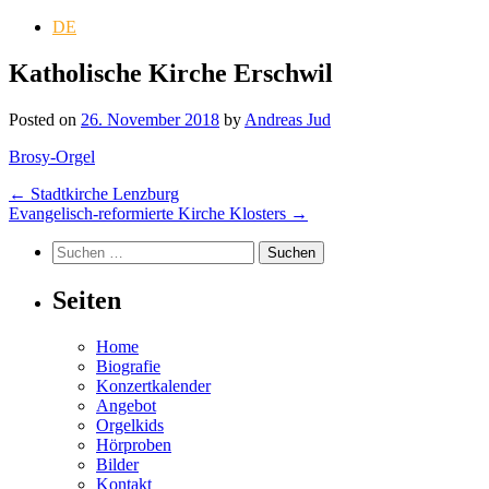
DE
Katholische Kirche Erschwil
Posted on
26. November 2018
by
Andreas Jud
Brosy-Orgel
Post
←
Stadtkirche Lenzburg
Evangelisch-reformierte Kirche Klosters
→
navigation
Suchen
nach:
Seiten
Home
Biografie
Konzertkalender
Angebot
Orgelkids
Hörproben
Bilder
Kontakt