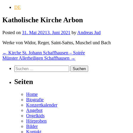
DE
Katholische Kirche Arbon
Posted on
31. Mai 2021
3. Juni 2021
by
Andreas Jud
Werke von Widor, Reger, Saint-Saëns, Muschel und Bach
Post
←
Kirche St. Johann Schaffhausen – Soirée
Münster Allerheiligen Schaffhausen
→
navigation
Suchen
nach:
Seiten
Home
Biografie
Konzertkalender
Angebot
Orgelkids
Hörproben
Bilder
Kontakt