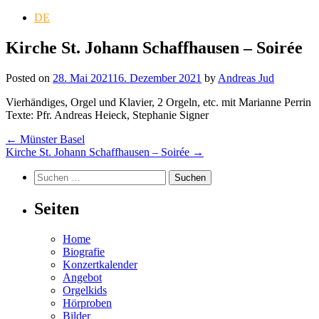
DE
Kirche St. Johann Schaffhausen – Soirée
Posted on
28. Mai 2021
16. Dezember 2021
by
Andreas Jud
Vierhändiges, Orgel und Klavier, 2 Orgeln, etc. mit Marianne Perrin
Texte: Pfr. Andreas Heieck, Stephanie Signer
Post
←
Münster Basel
Kirche St. Johann Schaffhausen – Soirée
→
navigation
Suchen
nach:
Seiten
Home
Biografie
Konzertkalender
Angebot
Orgelkids
Hörproben
Bilder